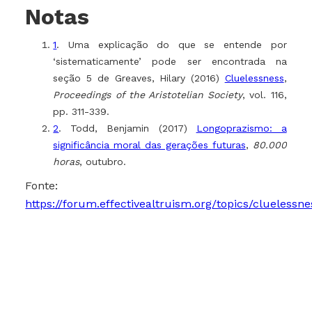
Notas
1
. Uma explicação do que se entende por
‘sistematicamente’ pode ser encontrada na
seção 5 de Greaves, Hilary (2016)
Cluelessness
,
Proceedings of the Aristotelian Society
, vol. 116,
pp. 311-339.
2
. Todd, Benjamin (2017)
Longoprazismo: a
significância moral das gerações futuras
,
80.000
horas
, outubro.
Fonte:
https://forum.effectivealtruism.org/topics/cluelessne