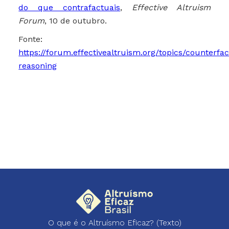
do que contrafactuais
,
Effective Altruism
Forum
, 10 de outubro.
Fonte:
https://forum.effectivealtruism.org/topics/counterfac
reasoning
O que é o Altruísmo Eficaz? (Texto)