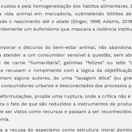
 custos e pela homogeneização dos hábitos alimentares. 
u a vida animal em mercadoria, submetendo bilhões de
sde o nascimento até o abate (Singer, 1998; Adams, 201
uentemente um eufemismo que mascara a violência instit
ncorporar o discurso do bem-estar animal, não abando
a atender a um consumidor sensível à questão, sem abr
ão de carne “humanitária”, galinhas “felizes” ou leite 
que recusam o rompimento com a lógica da objetificaç
irmam alguns autores, de uma “lavagem ética” (ou gr
os consumidores urbanos e desconectados dos processos pro
 reformulações, propõe uma ruptura, onde a crítica não
tra o fato de que são reduzidos a instrumentos de pro
de ser vistos como recursos e passam a ser reconhecidos 
omia.
ca a recusa do especismo como estrutura moral domin