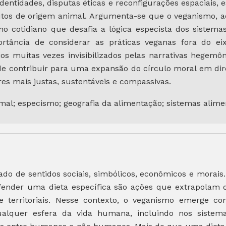
identidades, disputas éticas e reconfigurações espaciais
os de origem animal. Argumenta-se que o veganismo, ao e
o cotidiano que desafia a lógica especista dos sistemas
tância de considerar as práticas veganas fora do eixo
tórios muitas vezes invisibilizados pelas narrativas hegemô
e contribuir para uma expansão do círculo moral em di
es mais justas, sustentáveis e compassivas.
mal; especismo; geografia da alimentação; sistemas alime
do de sentidos sociais, simbólicos, econômicos e morais
ender uma dieta específica são ações que extrapolam o
s e territoriais. Nesse contexto, o veganismo emerge 
alquer esfera da vida humana, incluindo nos sistem