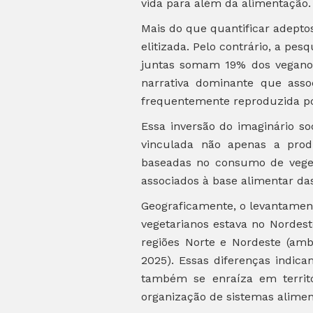
vida para além da alimentação
Mais do que quantificar adept
elitizada. Pelo contrário, a pe
juntas somam 19% dos veganos,
narrativa dominante que asso
frequentemente reproduzida por
Essa inversão do imaginário so
vinculada não apenas a produ
baseadas no consumo de vegeta
associados à base alimentar das
Geograficamente, o levantament
vegetarianos estava no Nordes
regiões Norte e Nordeste (am
2025). Essas diferenças indic
também se enraíza em territór
organização de sistemas aliment