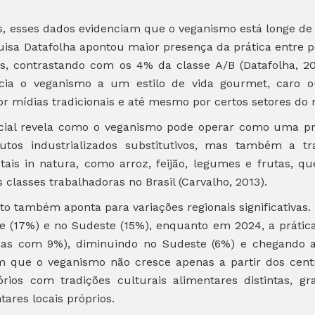
.
os, esses dados evidenciam que o veganismo está longe d
squisa Datafolha apontou maior presença da prática entre 
 contrastando com os 4% da classe A/B (Datafolha, 20
cia o veganismo a um estilo de vida gourmet, caro ou
 mídias tradicionais e até mesmo por certos setores do
cial revela como o veganismo pode operar como uma prát
tos industrializados substitutivos, mas também a tra
is in natura, como arroz, feijão, legumes e frutas, qu
 classes trabalhadoras no Brasil (Carvalho, 2013).
o também aponta para variações regionais significativas.
te (17%) e no Sudeste (15%), enquanto em 2024, a prátic
bas com 9%), diminuindo no Sudeste (6%) e chegando a
am que o veganismo não cresce apenas a partir dos ce
ios com tradições culturais alimentares distintas, g
ares locais próprios.