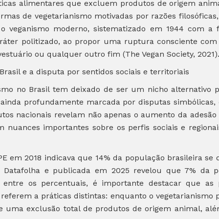
ráticas alimentares que excluem produtos de origem animal
rmas de vegetarianismo motivadas por razões filosóficas, 
o, o veganismo moderno, sistematizado em 1944 com a 
ter politizado, ao propor uma ruptura consciente com
vestuário ou qualquer outro fim (The Vegan Society, 2021)
asil e a disputa por sentidos sociais e territoriais
smo no Brasil tem deixado de ser um nicho alternativo p
ainda profundamente marcada por disputas simbólicas, es
itutos nacionais revelam não apenas o aumento da adesã
nuances importantes sobre os perfis sociais e regionais
E em 2018 indicava que 14% da população brasileira se 
 Datafolha e publicada em 2025 revelou que 7% da p
 entre os percentuais, é importante destacar que as 
referem a práticas distintas: enquanto o vegetarianismo 
õe uma exclusão total de produtos de origem animal, al