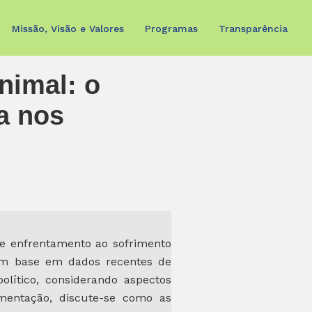
Missão, Visão e Valores
Programas
Transparência
nimal: o
a nos
de enfrentamento ao sofrimento
Com base em dados recentes de
lítico, considerando aspectos
limentação, discute-se como as