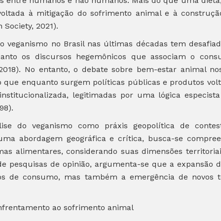
ões entre humanos e não humanos. Mais do que uma dieta,
 voltada à mitigação do sofrimento animal e à construçã
 Society, 2021).
do veganismo no Brasil nas últimas décadas tem desafiad
anto os discursos hegemônicos que associam o cons
 2018). No entanto, o debate sobre bem-estar animal no
o que enquanto surgem políticas públicas e produtos vol
institucionalizada, legitimadas por uma lógica especist
98).
ise do veganismo como práxis geopolítica de contes
uma abordagem geográfica e crítica, busca-se compre
mas alimentares, considerando suas dimensões territoriai
 pesquisas de opinião, argumenta-se que a expansão de
s de consumo, mas também a emergência de novos ter
enfrentamento ao sofrimento animal