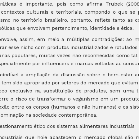
práticas é importante, pois como afirma Trubek (2008
ontextos culturais e territoriais, compondo o que se
ismo no território brasileiro, portanto, reflete tanto as
ólicas que envolvem pertencimento, identidade e ética.
senvolve, assim, em meio a múltiplas contradições: a
ar esse nicho com produtos industrializados e rotulados
nas populares, muitas vezes não reconhecidas como tal 
specialmente por influencers e marcas voltadas ao consu
scindível a ampliação da discussão sobre o bem-estar 
 tem sido apropriado por setores do mercado que evitam 
foco exclusivo na substituição de produtos, sem uma 
corre o risco de transformar o veganismo em um produt
nexão entre os corpos (humanos e não humanos) e os s
 dominação na sociedade contemporânea.
estionamento ético dos sistemas alimentares industriais
industriais que hoje abastecem o mercado global são