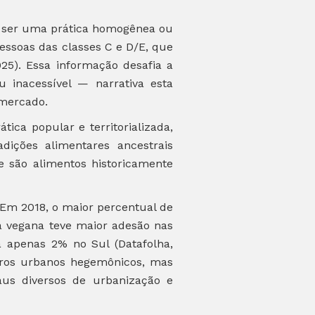
e ser uma prática homogênea ou
pessoas das classes C e D/E, que
25). Essa informação desafia a
 inacessível — narrativa esta
 mercado.
ica popular e territorializada,
dições alimentares ancestrais
e são alimentos historicamente
 Em 2018, o maior percentual de
a vegana teve maior adesão nas
 apenas 2% no Sul (Datafolha,
ntros urbanos hegemônicos, mas
raus diversos de urbanização e