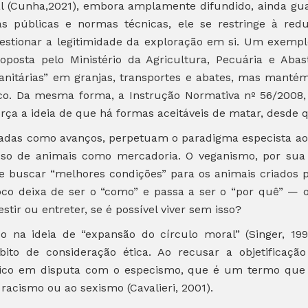
l (Cunha,2021), embora amplamente difundido, ainda guar
as públicas e normas técnicas, ele se restringe à re
stionar a legitimidade da exploração em si. Um exemplo 
posta pelo Ministério da Agricultura, Pecuária e Aba
nitárias” em granjas, transportes e abates, mas mantém 
o. Da mesma forma, a Instrução Normativa nº 56/2008,
eforça a ideia de que há formas aceitáveis de matar, desd
adas como avanços, perpetuam o paradigma especista ao
uso de animais como mercadoria. O veganismo, por su
de buscar “melhores condições” para os animais criados 
oco deixa de ser o “como” e passa a ser o “por quê” — 
estir ou entreter, se é possível viver sem isso?
o na ideia de “expansão do círculo moral” (Singer, 19
o de consideração ética. Ao recusar a objetificaçã
ico em disputa com o especismo, que é um termo que 
racismo ou ao sexismo (Cavalieri, 2001).