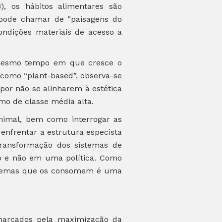
), os hábitos alimentares são
 pode chamar de "paisagens do
 condições materiais de acesso a
o mesmo tempo em que cresce o
 como “plant-based”, observa-se
por não se alinharem à estética
mo de classe média alta.
animal, bem como interrogar as
enfrentar a estrutura especista
transformação dos sistemas de
o e não em uma política. Como
istemas que os consomem é uma
 marcados pela maximização da